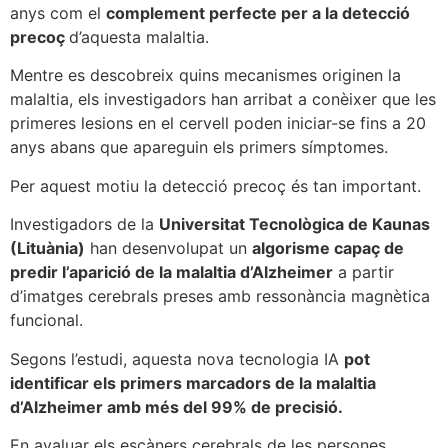
anys com el
complement perfecte per a la detecció
precoç
d’aquesta malaltia.
Mentre es descobreix quins mecanismes originen la
malaltia, els investigadors han arribat a conèixer que les
primeres lesions en el cervell poden iniciar-se fins a 20
anys abans que apareguin els primers símptomes.
Per aquest motiu la detecció precoç és tan important.
Investigadors de la
Universitat Tecnològica de Kaunas
(Lituània)
han desenvolupat un
algorisme capaç de
predir l’aparició de la malaltia d’Alzheimer
a partir
d’imatges cerebrals preses amb ressonància magnètica
funcional.
Segons l’estudi, aquesta nova tecnologia IA
pot
identificar els primers marcadors de la malaltia
d’Alzheimer amb més del 99% de precisió.
En avaluar els escàners cerebrals de les persones,