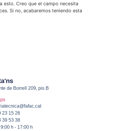
a esto. Creo que el campo necesita
aces. Si no, acabaremos teniendo esta
ta'ns
te de Borrell 209, pis B
aps
riatecnica@fafac.cat
 23 15 26
 39 53 38
 9:00 h - 17:00 h