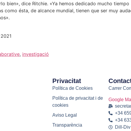
lo bien», dice Ritchie. «Ya hemos dedicado mucho tiempo 
vas como ésta, de alcance mundial, tienen que ser muy aud
ños».
 2021
aborative
,
investigació
Privacitat
Contac
Política de Cookies
Carrer Com
Política de privacitat i de
Google M
cookies
secreta
+34 659
Aviso Legal
+34 633
Transparència
Dill-Div