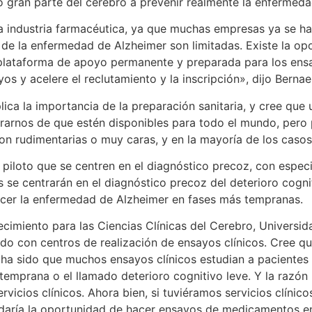
 gran parte del cerebro a prevenir realmente la enfermeda
la industria farmacéutica, ya que muchas empresas ya se ha
s de la enfermedad de Alzheimer son limitadas. Existe la op
 plataforma de apoyo permanente y preparada para los ens
os y acelere el reclutamiento y la inscripción», dijo Bernae
ica la importancia de la preparación sanitaria, y cree que u
rnos de que estén disponibles para todo el mundo, pero pa
n rudimentarias o muy caras, y en la mayoría de los casos 
loto que se centren en el diagnóstico precoz, con especia
 se centrarán en el diagnóstico precoz del deterioro cogni
ecer la enfermedad de Alzheimer en fases más tempranas.
jecimiento para las Ciencias Clínicas del Cerebro, Universi
do con centros de realización de ensayos clínicos. Cree qu
 ha sido que muchos ensayos clínicos estudian a paciente
emprana o el llamado deterioro cognitivo leve. Y la razón 
rvicios clínicos. Ahora bien, si tuviéramos servicios clínic
aría la oportunidad de hacer ensayos de medicamentos e