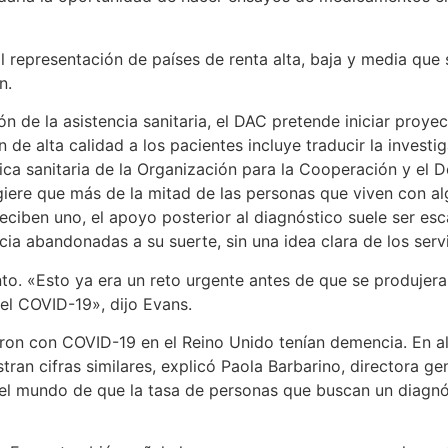
l representación de países de renta alta, baja y media qu
n.
n de la asistencia sanitaria, el DAC pretende iniciar proyec
 de alta calidad a los pacientes incluye traducir la invest
olítica sanitaria de la Organización para la Cooperación y e
ugiere que más de la mitad de las personas que viven con 
 reciben uno, el apoyo posterior al diagnóstico suele ser e
ia abandonadas a su suerte, sin una idea clara de los servi
to. «Esto ya era un reto urgente antes de que se produjer
el COVID-19», dijo Evans.
on con COVID-19 en el Reino Unido tenían demencia. En algu
ran cifras similares, explicó Paola Barbarino, directora gen
el mundo de que la tasa de personas que buscan un diagn