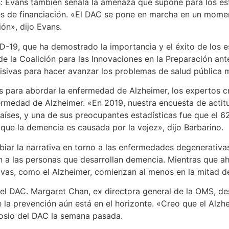
: Evans también señala la amenaza que supone para los esf
es de financiación. «El DAC se pone en marcha en un mome
ión», dijo Evans.
19, que ha demostrado la importancia y el éxito de los es
de la Coalición para las Innovaciones en la Preparación ante
ivas para hacer avanzar los problemas de salud pública mu
s para abordar la enfermedad de Alzheimer, los expertos c
fermedad de Alzheimer. «En 2019, nuestra encuesta de actitu
ses, y una de sus preocupantes estadísticas fue que el 62
que la demencia es causada por la vejez», dijo Barbarino.
biar la narrativa en torno a las enfermedades degenerativ
 a las personas que desarrollan demencia. Mientras que ah
s, como el Alzheimer, comienzan al menos en la mitad de l
l DAC. Margaret Chan, ex directora general de la OMS, de
la prevención aún está en el horizonte. «Creo que el Alz
posio del DAC la semana pasada.