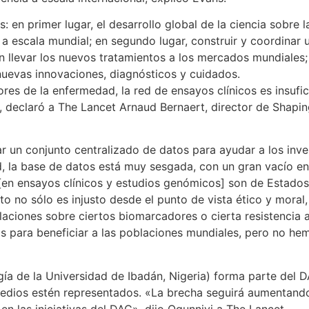
es: en primer lugar, el desarrollo global de la ciencia sobr
 a escala mundial; en segundo lugar, construir y coordinar
n llevar los nuevos tratamientos a los mercados mundiales; y
 nuevas innovaciones, diagnósticos y cuidados.
s de la enfermedad, la red de ensayos clínicos es insuficie
 declaró a The Lancet Arnaud Bernaert, director de Shapin
r un conjunto centralizado de datos para ayudar a los inves
, la base de datos está muy sesgada, con un gran vacío en l
[en ensayos clínicos y estudios genómicos] son de Estado
sto no sólo es injusto desde el punto de vista ético y moral
aciones sobre ciertos biomarcadores o cierta resistencia 
 para beneficiar a las poblaciones mundiales, pero no hem
 de la Universidad de Ibadán, Nigeria) forma parte del DA
 medios estén representados. «La brecha seguirá aumentan
en las iniciativas del DAC», dijo Ogunniyi a The Lancet.