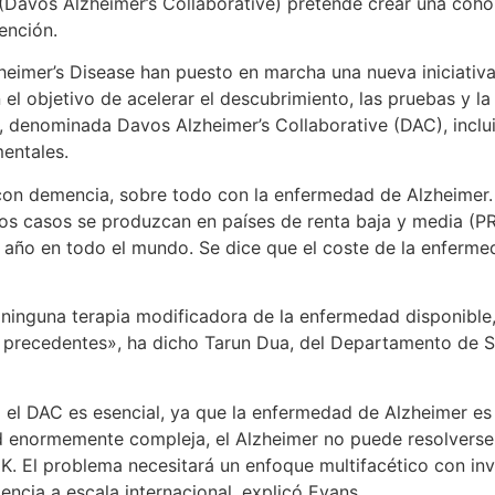
Davos Alzheimer’s Collaborative) pretende crear una cohor
ención.
zheimer’s Disease han puesto en marcha una nueva iniciativ
el objetivo de acelerar el descubrimiento, las pruebas y la
a, denominada Davos Alzheimer’s Collaborative (DAC), inclu
entales.
con demencia, sobre todo con la enfermedad de Alzheimer. 
vos casos se produzcan en países de renta baja y media (P
ño en todo el mundo. Se dice que el coste de la enfermeda
ninguna terapia modificadora de la enfermedad disponible,
 precedentes», ha dicho Tarun Dua, del Departamento de S
 el DAC es esencial, ya que la enfermedad de Alzheimer es
d enormemente compleja, el Alzheimer no puede resolverse 
K. El problema necesitará un enfoque multifacético con inv
encia a escala internacional, explicó Evans.