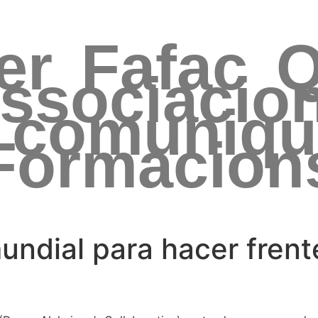
er
Fafac
Q
ssociacio
 comuniq
Formacion
mundial para hacer fren