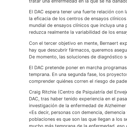
tratar una enfermedad en la que se ha dañado
El DAC espera tener una fuerte relación con 
la eficacia de los centros de ensayos clínico
mundial de ensayos clínicos que incluya una
reduzca realmente la variabilidad de los ensay
Con el tercer objetivo en mente, Bernaert expl
hay que descubrir fármacos, queremos asegura
De momento, las soluciones de diagnóstico so
El DAC pretende poner en marcha programas pi
temprana. En una segunda fase, los proyectos
comprender quiénes corren el riesgo de pad
Craig Ritchie (Centro de Psiquiatría del Enve
DAC, tras haber tenido experiencia en el pasa
investigación de la enfermedad de Alzheimer
«Es decir, personas con demencia, demencia t
poblaciones es que son las que llegan a los se
mucho más temprana de la enfermedad, eso d