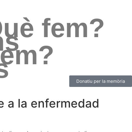
uè fem?
ns
uem?
s
Donatiu per la memòria
te a la enfermedad