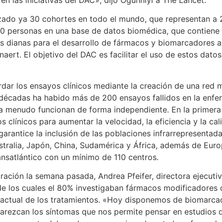
zado ya 30 cohortes en todo el mundo, que representan a 2
 personas en una base de datos biomédica, que contiene un
vas dianas para el desarrollo de fármacos y biomarcadores 
naert. El objetivo del DAC es facilitar el uso de estos dat
rdar los ensayos clínicos mediante la creación de una red 
 décadas ha habido más de 200 ensayos fallidos en la enfe
 a menudo funcionan de forma independiente. En la primera 
s clínicos para aumentar la velocidad, la eficiencia y la ca
antice la inclusión de las poblaciones infrarrepresentadas.
ustralia, Japón, China, Sudamérica y África, además de Eu
ransatlántico con un mínimo de 110 centros.
ración la semana pasada, Andrea Pfeifer, directora ejecut
de los cuales el 80% investigaban fármacos modificadores 
actual de los tratamientos. «Hoy disponemos de biomarcad
parezcan los síntomas que nos permite pensar en estudios 