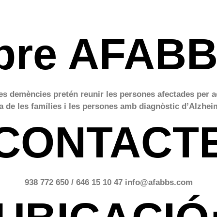
bre AFAB
es demències pretén reunir les persones afectades per aq
a de les famílies i les persones amb diagnòstic d’Alzhei
CONTACT
938 772 650 / 646 15 10 47 info@afabbs.com