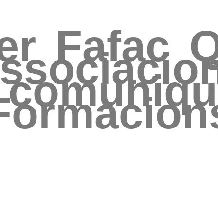
er
Fafac
Q
ssociacio
 comuniq
Formacion