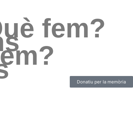
uè fem?
ns
uem?
s
Donatiu per la memòria