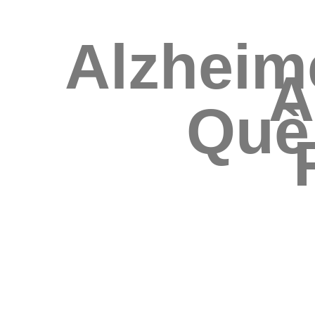
Alzheim
A
Què