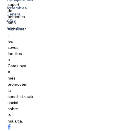
suport
Assemblea
de
General
persones
2025
amb
Actualitat
Alzheimer
i
les
seves
famílies
a
Catalunya.
A
més,
promovem
la
sensibilització
social
sobre
la
malaltia.