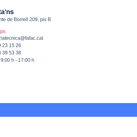
ta'ns
te de Borrell 209, pis B
aps
riatecnica@fafac.cat
 23 15 26
 39 53 38
 9:00 h - 17:00 h