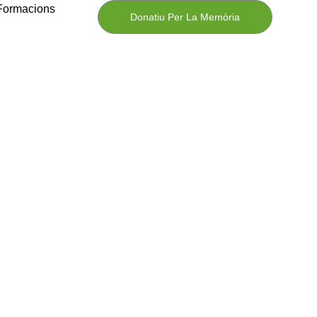
Formacions
Donatiu Per La Memòria