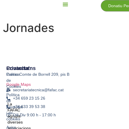
Donatiu Pe
Jornades
Privacitat
Contacta'ns
Política
Carrer Comte de Borrell 209, pis B
de
Google Maps
Cookies
secretariatecnica@fafac.cat
Política
+34 659 23 15 26
de
La
+34 633 39 53 38
privacitat
FAFAC
i de
Dill-Div 9:00 h - 17:00 h
agrupa
cookies
diverses
Aviso
associacions