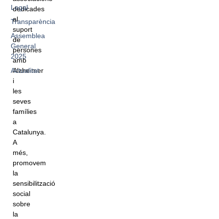
Legal
dedicades
al
Transparència
suport
Assemblea
de
General
persones
2025
amb
Actualitat
Alzheimer
i
les
seves
famílies
a
Catalunya.
A
més,
promovem
la
sensibilització
social
sobre
la