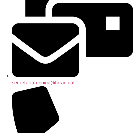
secretariatecnica@fafac.cat