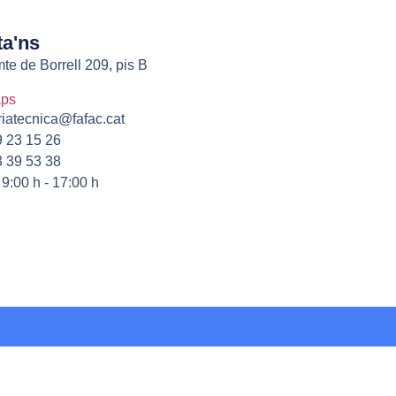
ta'ns
te de Borrell 209, pis B
aps
riatecnica@fafac.cat
 23 15 26
 39 53 38
 9:00 h - 17:00 h