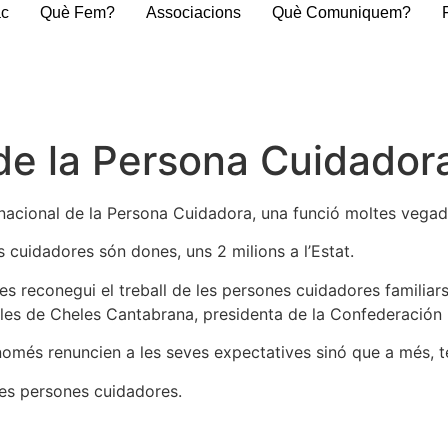
ac
Què Fem?
Associacions
Què Comuniquem?
 de la Persona Cuidador
acional de la Persona Cuidadora, una funció moltes vegade
 cuidadores són dones, uns 2 milions a l’Estat.
es reconegui el treball de les persones cuidadores familiar
ules de Cheles Cantabrana, presidenta de la Confederación
només renuncien a les seves expectatives sinó que a més, t
les persones cuidadores.