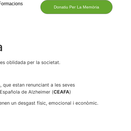
Formacions
Donatiu Per La Memòria
a
s oblidada per la societat.
s, que estan renunciant a les seves
 Española de Alzheimer (
CEAFA
)
enen un desgast físic, emocional i econòmic.