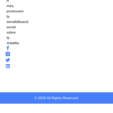
A
més,
promovem
la
sensibilització
social
sobre
la
malaltia.
© 2026 All Rights Reserved.