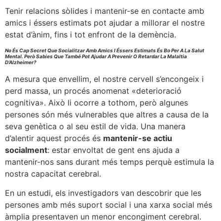
Tenir relacions sòlides i mantenir-se en contacte amb
amics i éssers estimats pot ajudar a millorar el nostre
estat d’ànim, fins i tot enfront de la demència.
No És Cap Secret Que Socialitzar Amb Amics I Éssers Estimats És Bo Per A La Salut
Mental. Però Sabies Que També Pot Ajudar A Prevenir O Retardar La Malaltia
D’Alzheimer?
A mesura que envellim, el nostre cervell s’encongeix i
perd massa, un procés anomenat «deterioració
cognitiva». Això li ocorre a tothom, però algunes
persones són més vulnerables que altres a causa de la
seva genètica o al seu estil de vida. Una manera
d’alentir aquest procés és
mantenir-se actiu
socialment
: estar envoltat de gent ens ajuda a
mantenir-nos sans durant més temps perquè estimula la
nostra capacitat cerebral.
En un estudi, els investigadors van descobrir que les
persones amb més suport social i una xarxa social més
àmplia presentaven un menor encongiment cerebral.