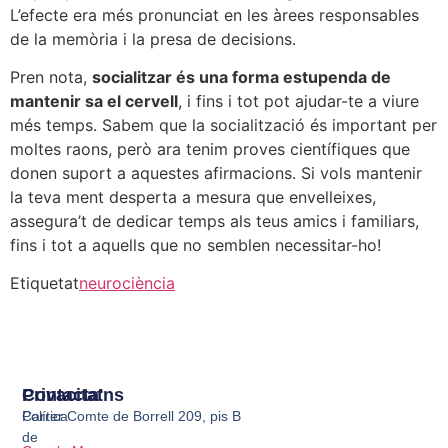
L’efecte era més pronunciat en les àrees responsables
de la memòria i la presa de decisions.
Pren nota,
socialitzar és una forma estupenda de
mantenir sa el cervell
, i fins i tot pot ajudar-te a viure
més temps. Sabem que la socialització és important per
moltes raons, però ara tenim proves científiques que
donen suport a aquestes afirmacions. Si vols mantenir
la teva ment desperta a mesura que envelleixes,
assegura’t de dedicar temps als teus amics i familiars,
fins i tot a aquells que no semblen necessitar-ho!
Etiquetat
neurociència
Privacitat
Contacta'ns
Política
Carrer Comte de Borrell 209, pis B
de