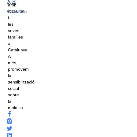
2025
amb
Actualitat
Alzheimer
i
les
seves
famílies
a
Catalunya.
A
més,
promovem
la
sensibilització
social
sobre
la
malaltia.