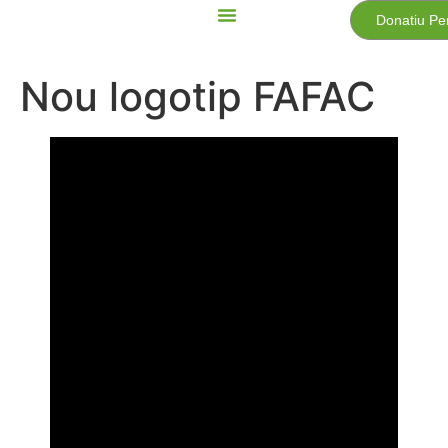
Donatiu Pe
Nou logotip FAFAC