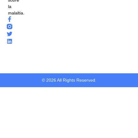
la
malaltia.
© 2026 All Rights Reserved.