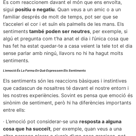
És com reaccionem davant el món que ens envolta,
sigui
positiu o negatiu
. Quan veus a un amic o a un
familiar després de molt de temps, pot ser que se
t’acceleri el cor i et suïn els palmells de les mans. Els
sentiments
també poden ser neutres
, per exemple, si
algú et pregunta com t’ha anat el dia i l’única cosa que
has fet ha estat quedar-te a casa veient la tele tot el dia
sense parlar amb ningú, llavors no hi ha hagut molts
sentiments.
L’emoció És La Forma En Què Expressem Els Sentiments
Els sentiments són les reaccions bàsiques i instintives
que cadascun de nosaltres té davant el nostre entorn i
les nostres experiències. Sovint es pensa que emoció és
sinònim de sentiment, però hi ha diferències importants
entre ells:
· L’emoció pot considerar-se una
resposta a alguna
cosa que ha succeït
, per exemple, quan veus a una