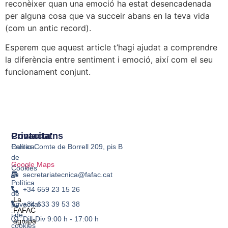
reconèixer quan una emoció ha estat desencadenada
per alguna cosa que va succeir abans en la teva vida
(com un antic record).
Esperem que aquest article t’hagi ajudat a comprendre
la diferència entre sentiment i emoció, així com el seu
funcionament conjunt.
Privacitat
Contacta'ns
Política
Carrer Comte de Borrell 209, pis B
de
Google Maps
Cookies
secretariatecnica@fafac.cat
Política
+34 659 23 15 26
de
La
+34 633 39 53 38
privacitat
FAFAC
i de
Dill-Div 9:00 h - 17:00 h
agrupa
cookies