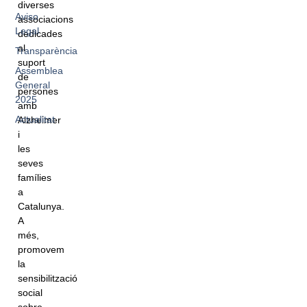
diverses
Aviso
associacions
Legal
dedicades
al
Transparència
suport
Assemblea
de
General
persones
2025
amb
Actualitat
Alzheimer
i
les
seves
famílies
a
Catalunya.
A
més,
promovem
la
sensibilització
social
sobre