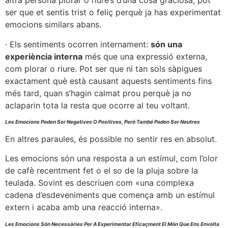
altra persona plorar o riure’s d’una cosa graciosa, pot
ser que et sentis trist o feliç perquè ja has experimentat
emocions similars abans.
· Els sentiments ocorren internament:
són una
experiència interna
més que una expressió externa,
com plorar o riure. Pot ser que ni tan sols sàpigues
exactament què està causant aquests sentiments fins
més tard, quan s’hagin calmat prou perquè ja no
aclaparin tota la resta que ocorre al teu voltant.
Les Emocions Poden Ser Negatives O Positives, Però També Poden Ser Neutres
En altres paraules, és possible no sentir res en absolut.
Les emocions són una resposta a un estímul, com l’olor
de cafè recentment fet o el so de la pluja sobre la
teulada. Sovint es descriuen com «una complexa
cadena d’esdeveniments que comença amb un estímul
extern i acaba amb una reacció interna».
Les Emocions Són Necessàries Per A Experimentar Eficaçment El Món Que Ens Envolta