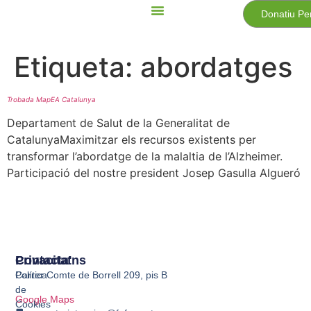
Donatiu Pe
Etiqueta:
abordatges
Trobada MapEA Catalunya
Departament de Salut de la Generalitat de
CatalunyaMaximitzar els recursos existents per
transformar l’abordatge de la malaltia de l’Alzheimer.
Participació del nostre president Josep Gasulla Algueró
Privacitat
Contacta'ns
Política
Carrer Comte de Borrell 209, pis B
de
Google Maps
Cookies