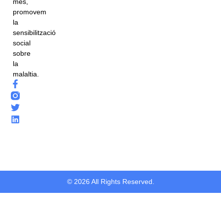
més,
promovem
la
sensibilització
social
sobre
la
malaltia.
© 2026 All Rights Reserved.