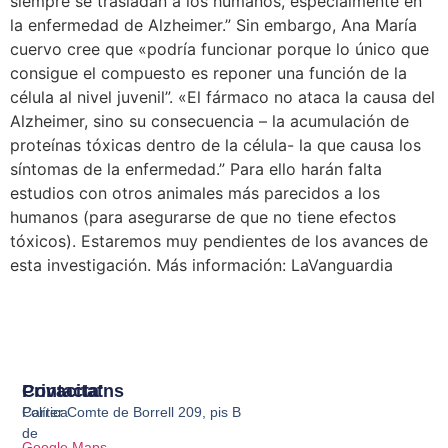
siempre se trasladan a los humanos, especialmente en
la enfermedad de Alzheimer.” Sin embargo, Ana María
cuervo cree que «podría funcionar porque lo único que
consigue el compuesto es reponer una función de la
célula al nivel juvenil”. «El fármaco no ataca la causa del
Alzheimer, sino su consecuencia – la acumulación de
proteínas tóxicas dentro de la célula- la que causa los
síntomas de la enfermedad.” Para ello harán falta
estudios con otros animales más parecidos a los
humanos (para asegurarse de que no tiene efectos
tóxicos). Estaremos muy pendientes de los avances de
esta investigación. Más información: LaVanguardia
Privacitat
Contacta'ns
Política
Carrer Comte de Borrell 209, pis B
de
Google Maps