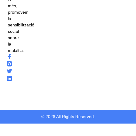
més,
promovem
la
sensibilització
social
sobre
la
malaltia.
© 2026 All Rights Reserved.