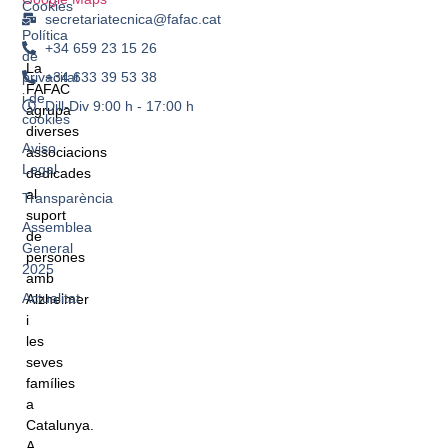
Cookies
secretariatecnica@fafac.cat
Política
+34 659 23 15 26
de
La
+34 633 39 53 38
privacitat
FAFAC
i de
Dill-Div 9:00 h - 17:00 h
agrupa
cookies
diverses
Aviso
associacions
Legal
dedicades
al
Transparència
suport
Assemblea
de
General
persones
2025
amb
Actualitat
Alzheimer
i
les
seves
famílies
a
Catalunya.
A