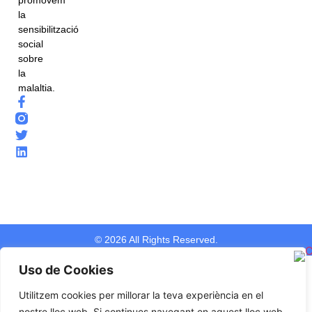
la
sensibilització
social
sobre
la
malaltia.
© 2026 All Rights Reserved.
Uso de Cookies
Utilitzem cookies per millorar la teva experiència en el
nostre lloc web. Si continues navegant en aquest lloc web,