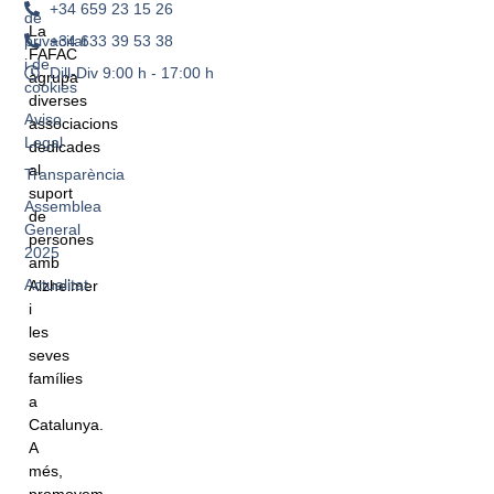
+34 659 23 15 26
de
La
+34 633 39 53 38
privacitat
FAFAC
i de
Dill-Div 9:00 h - 17:00 h
agrupa
cookies
diverses
Aviso
associacions
Legal
dedicades
al
Transparència
suport
Assemblea
de
General
persones
2025
amb
Actualitat
Alzheimer
i
les
seves
famílies
a
Catalunya.
A
més,
promovem