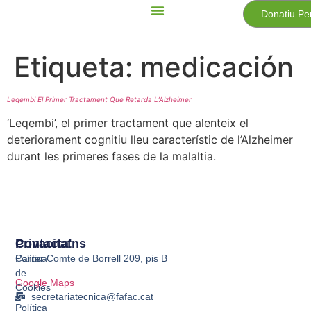
Donatiu Pe
Etiqueta:
medicación
Leqembi El Primer Tractament Que Retarda L’Alzheimer
‘Leqembi’, el primer tractament que alenteix el
deteriorament cognitiu lleu característic de l’Alzheimer
durant les primeres fases de la malaltia.
Privacitat
Contacta'ns
Política
Carrer Comte de Borrell 209, pis B
de
Google Maps
Cookies
secretariatecnica@fafac.cat
Política