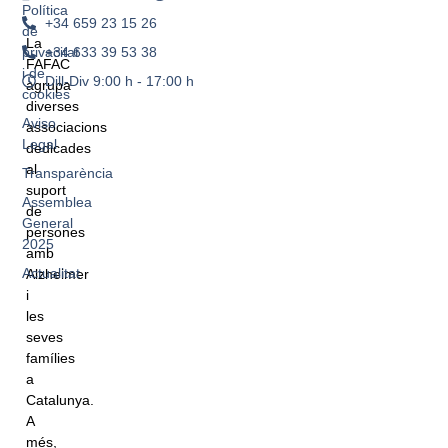
Política
+34 659 23 15 26
de
La
+34 633 39 53 38
privacitat
FAFAC
i de
Dill-Div 9:00 h - 17:00 h
agrupa
cookies
diverses
Aviso
associacions
Legal
dedicades
al
Transparència
suport
Assemblea
de
General
persones
2025
amb
Actualitat
Alzheimer
i
les
seves
famílies
a
Catalunya.
A
més,