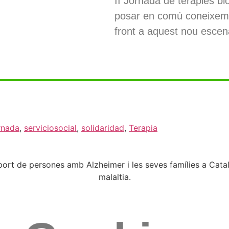
II Jornada de teràpies bi
posar en comú coneixemen
front a aquest nou escena
rnada
,
serviciosocial
,
solidaridad
,
Terapia
rt de persones amb Alzheimer i les seves famílies a Catal
malaltia.