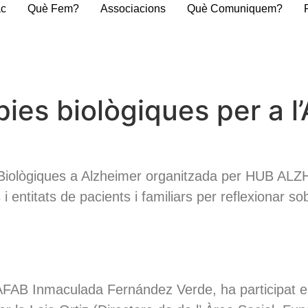
ac
Què Fem?
Associacions
Què Comuniquem?
pies biològiques per a l
ies Biològiques a Alzheimer organitzada per HUB 
 i entitats de pacients i familiars per reflexionar s
AFAB Inmaculada Fernández Verde, ha participat en