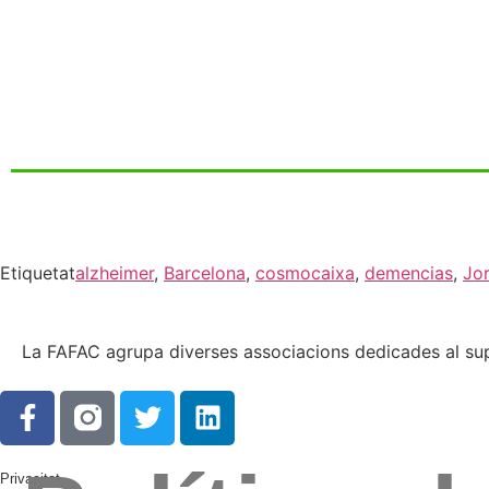
Etiquetat
alzheimer
,
Barcelona
,
cosmocaixa
,
demencias
,
Jo
La FAFAC agrupa diverses associacions dedicades al supo
Privacitat