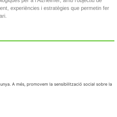
ològiques per a l’Alzheimer, amb l’objectiu de
t, experiències i estratègies que permetin fer
ri.
unya. A més, promovem la sensibilització social sobre la