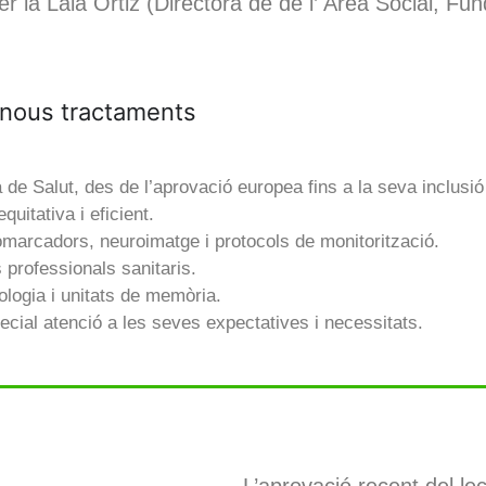
r la Laia Ortiz (Directora de de l’ Àrea Social, Fu
 nous tractaments
 de Salut, des de l’aprovació europea fins a la seva inclusi
quitativa i eficient.
iomarcadors, neuroimatge i protocols de monitorització.
s professionals sanitaris.
ologia i unitats de memòria.
ecial atenció a les seves expectatives i necessitats.