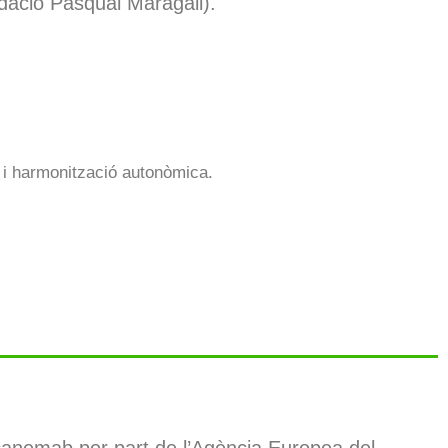
ndació Pasqual Maragall).
ó i harmonització autonòmica.