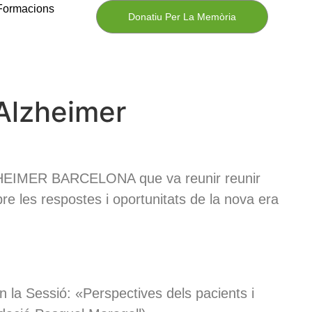
Formacions
Donatiu Per La Memòria
’Alzheimer
ALZHEIMER BARCELONA que va reunir reunir
obre les respostes i oportunitats de la nova era
 la Sessió: «Perspectives dels pacients i