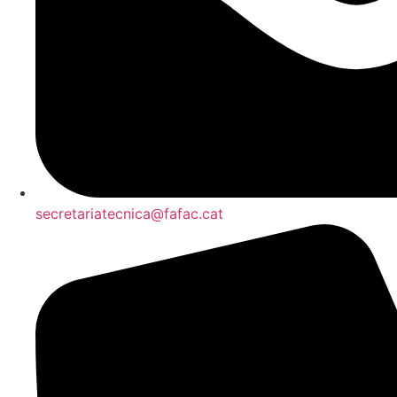
secretariatecnica@fafac.cat