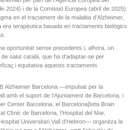
ecanemab per part de l’Agència Europea del
 2024) i de la Comissió Europea (abril de 2025)
gma en el tractament de la malaltia d’Alzheimer,
a era terapèutica basada en tractaments biològics
ia.
a oportunitat sense precedents i, alhora, un
 de salut català, que ha d’adaptar-se per
icaç i equitativa aquests tractaments
UB Alzheimer Barcelona —impulsat per la
l amb el suport de l’Ajuntament de Barcelona, i
mer Center Barcelona, el Barcelonaβeta Brain
al Clínic de Barcelona, l’Hospital del Mar,
’Hospital Universitari Vall d’Hebron— organitza la