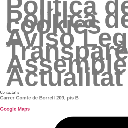
Política 
Política d
cookies
Aviso Leg
Transparè
Assemble
Actualitat
Contacta'ns
Carrer Comte de Borrell 209, pis B
Google Maps