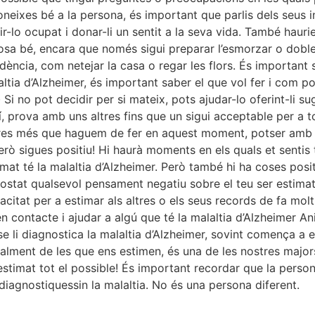
neixes bé a la persona, és important que parlis dels seus in
ir-lo ocupat i donar-li un sentit a la seva vida. També hauri
 cosa bé, encara que només sigui preparar l’esmorzar o dob
dència, com netejar la casa o regar les flors. És important 
tia d’Alzheimer, és important saber el que vol fer i com pots
· Si no pot decidir per si mateix, pots ajudar-lo oferint-li s
ixí, prova amb uns altres fins que un sigui acceptable per a 
 res més que haguem de fer en aquest moment, potser amb as
erò sigues positiu! Hi haurà moments en els quals et sentis t
mat té la malaltia d’Alzheimer. Però també hi ha coses posi
 costat qualsevol pensament negatiu sobre el teu ser estimat
apacitat per a estimar als altres o els seus records de fa mo
 contacte i ajudar a algú que té la malaltia d’Alzheimer Ani
se li diagnostica la malaltia d’Alzheimer, sovint comença a e
cialment de les que ens estimen, és una de les nostres major
 estimat tot el possible! És important recordar que la perso
diagnostiquessin la malaltia. No és una persona diferent.