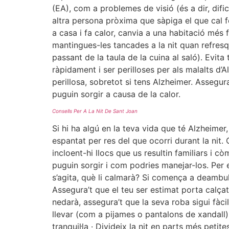
(EA), com a problemes de visió (és a dir, difi
altra persona pròxima que sàpiga el que cal f
a casa i fa calor, canvia a una habitació més f
mantingues-les tancades a la nit quan refresqu
passant de la taula de la cuina al saló). Evi
ràpidament i ser perilloses per als malalts 
perillosa, sobretot si tens Alzheimer. Assegu
puguin sorgir a causa de la calor.
Consells Per A La Nit De Sant Joan
Si hi ha algú en la teva vida que té Alzheimer
espantat per res del que ocorri durant la nit. C
incloent-hi llocs que us resultin familiars i
puguin sorgir i com podries manejar-los. Per e
s’agita, què li calmarà? Si comença a deambu
Assegura’t que el teu ser estimat porta calça
nedarà, assegura’t que la seva roba sigui fàcil 
llevar (com a pijames o pantalons de xandall).
tranquil·la · Divideix la nit en parts més petit