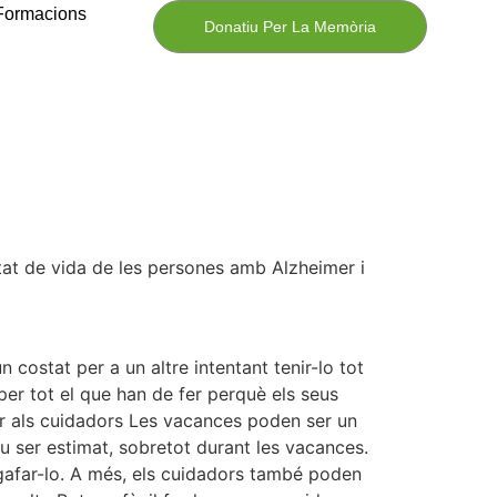
Formacions
Donatiu Per La Memòria
tat de vida de les persones amb Alzheimer i
 costat per a un altre intentant tenir-lo tot
er tot el que han de fer perquè els seus
r als cuidadors Les vacances poden ser un
eu ser estimat, sobretot durant les vacances.
 agafar-lo. A més, els cuidadors també poden