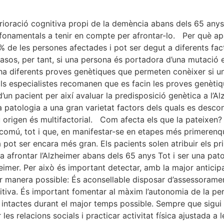
erioració cognitiva propi de la demència abans dels 65 anys
us fonamentals a tenir en compte per afrontar-lo. Per què a
 de les persones afectades i pot ser degut a diferents fa
asos, per tant, si una persona és portadora d’una mutació 
 ha diferents proves genètiques que permeten conèixer si 
s especialistes recomanen que es facin les proves genètiqu
 d’un pacient per així avaluar la predisposició genètica a l’
ta patologia a una gran varietat factors dels quals es desco
u origen és multifactorial. Com afecta els que la pateixen
 comú, tot i que, en manifestar-se en etapes més primerenqu
a pot ser encara més gran. Els pacients solen atribuir els p
a afrontar l’Alzheimer abans dels 65 anys Tot i ser una pat
imer. Per això és important detectar, amb la major anticipa
or manera possible: És aconsellable disposar d’assessoramen
itiva. És important fomentar al màxim l’autonomia de la pe
intactes durant el major temps possible. Sempre que sigui p
 les relacions socials i practicar activitat física ajustada 