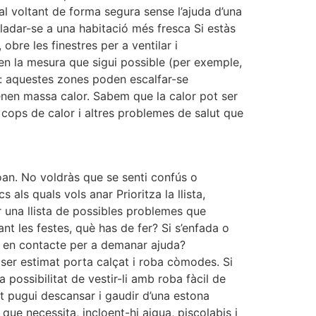
 al voltant de forma segura sense l’ajuda d’una
lladar-se a una habitació més fresca Si estàs
obre les finestres per a ventilar i
a en la mesura que sigui possible (per exemple,
l: aquestes zones poden escalfar-se
enen massa calor. Sabem que la calor pot ser
 cops de calor i altres problemes de salut que
Joan. No voldràs que se senti confús o
 als quals vols anar Prioritza la llista,
r una llista de possibles problemes que
nt les festes, què has de fer? Si s’enfada o
te en contacte per a demanar ajuda?
 ser estimat porta calçat i roba còmodes. Si
a possibilitat de vestir-li amb roba fàcil de
at pugui descansar i gaudir d’una estona
l que necessita, incloent-hi aigua, piscolabis i