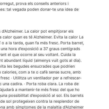
regut, prova els consells anteriors i
oses: tal vegada poden donar-te una idea de
ts d’Alzheimer. La calor pot empitjorar els
 calor quan es té Alzheimer. Evita la calor La
 o a la tarda, quan fa més fresc. Porta barret,
e, una hora d’exposició a 37 graus centígrads
nt el que ocorre al seu voltant. Cuida la
nt abundant líquid (almenys vuit gots al dia).
 Evita les begudes ensucrades que podrien
n calories, com a te o cafè sense sucre, amb
fresc · Utilitza un ventilador per a refrescar-
o una cadira. · Porta roba clara. La roba de
t’ajudarà a mantenir-te més fresc del que ho
lguna possibilitat d’exposició al sol. Els barrets
 de sol protegeixen contra la resplendor de
rsona amb símptomes de la malaltia d’Alzheimer