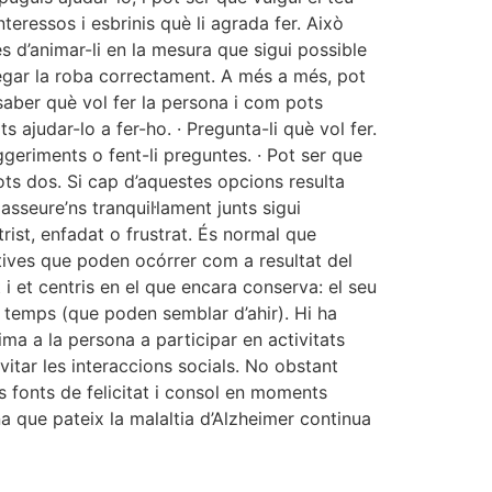
teressos i esbrinis què li agrada fer. Això
es d’animar-li en la mesura que sigui possible
legar la roba correctament. A més a més, pot
saber què vol fer la persona i com pots
 ajudar-lo a fer-ho. · Pregunta-li què vol fer.
uggeriments o fent-li preguntes. · Pot ser que
tots dos. Si cap d’aquestes opcions resulta
seure’ns tranquil·lament junts sigui
rist, enfadat o frustrat. És normal que
tives que poden ocórrer com a resultat del
 i et centris en el que encara conserva: el seu
lt temps (que poden semblar d’ahir). Hi ha
ma a la persona a participar en activitats
vitar les interaccions socials. No obstant
s fonts de felicitat i consol en moments
na que pateix la malaltia d’Alzheimer continua