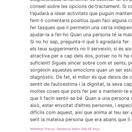
consell sobre les opcions de tractament. Si co
t’ajudarà a idear activitats que puguin manten
fent-li comentaris positius quan faci alguna
fer tasques que li permetin una certa indepen
ajudar-la a fer-ho Quan una persona té la malal
Si no ho sap, pregunta-li què li agradaria fer. 
els teus suggeriments no li serveixin, si és a
atractiva per a cap dels dos, potser no hi ha
suficient! Sigues sincer sobre com et sents, p
sorgeixin aquestes emocions quan un ser esti
diagnòstic. De fet, el millor és que deixis de
sentit de l’autoestima i la dignitat, la seva c
moltes coses que pots fer per a mantenir-te en
que li facin sentir-se bé. Quan a una persona 
això, estar envoltat d’altres persones, i espe
difícils com aquest, així que anima al teu ser
sent la mateixa persona que era abans que li 
Alzheimer Precoç: Demència Abans Dels 65 Anys