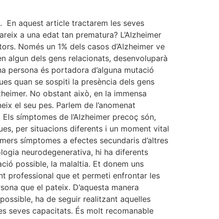
. En aquest article tractarem les seves
pareix a una edat tan prematura? L’Alzheimer
ctors. Només un 1% dels casos d’Alzheimer ve
en algun dels gens relacionats, desenvoluparà
una persona és portadora d’alguna mutació
es quan se sospiti la presència dels gens
Alzheimer. No obstant això, en la immensa
neix el seu pes. Parlem de l’anomenat
? Els símptomes de l’Alzheimer precoç són,
es, per situacions diferents i un moment vital
rimers símptomes a efectes secundaris d’altres
ologia neurodegenerativa, hi ha diferents
ció possible, la malaltia. Et donem uns
t professional que et permeti enfrontar les
rsona que el pateix. D’aquesta manera
ossible, ha de seguir realitzant aquelles
a les seves capacitats. És molt recomanable