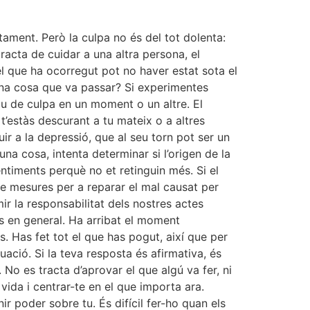
ament. Però la culpa no és del tot dolenta:
racta de cuidar a una altra persona, el
l que ha ocorregut pot no haver estat sota el
una cosa que va passar? Si experimentes
u de culpa en un moment o un altre. El
t’estàs descurant a tu mateix o a altres
r a la depressió, que al seu torn pot ser un
na cosa, intenta determinar si l’origen de la
entiments perquè no et retinguin més. Si el
e mesures per a reparar el mal causat per
ir la responsabilitat dels nostres actes
os en general. Ha arribat el moment
. Has fet tot el que has pogut, així que per
uació. Si la teva resposta és afirmativa, és
 No es tracta d’aprovar el que algú va fer, ni
vida i centrar-te en el que importa ara.
r poder sobre tu. És difícil fer-ho quan els