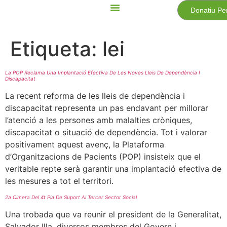
Donatiu Pe
Etiqueta:
lei
La POP Reclama Una Implantació Efectiva De Les Noves Lleis De Dependència I
Discapacitat
La recent reforma de les lleis de dependència i
discapacitat representa un pas endavant per millorar
l’atenció a les persones amb malalties cròniques,
discapacitat o situació de dependència. Tot i valorar
positivament aquest avenç, la Plataforma
d’Organitzacions de Pacients (POP) insisteix que el
veritable repte serà garantir una implantació efectiva de
les mesures a tot el territori.
2a Cimera Del 4t Pla De Suport Al Tercer Sector Social
Una trobada que va reunir el president de la Generalitat,
Salvador Illa, diversos membres del Govern i