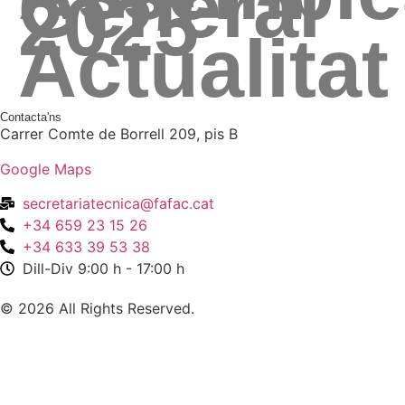
General
2025
Actualitat
Contacta'ns
Carrer Comte de Borrell 209, pis B
Google Maps
secretariatecnica@fafac.cat
+34 659 23 15 26
+34 633 39 53 38
Dill-Div 9:00 h - 17:00 h
© 2026 All Rights Reserved.