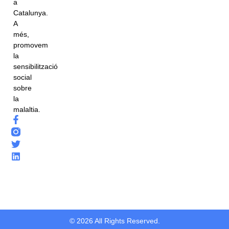
a
Catalunya.
A
més,
promovem
la
sensibilització
social
sobre
la
malaltia.
© 2026 All Rights Reserved.