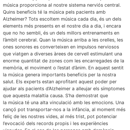
música proporciona al nostre sistema nerviós central.
Quins beneficis té la música pels pacients amb
Alzheimer? Tots escoltem música cada dia, és un dels
elements més presents en el nostre dia a dia, i encara
que no ho sembli, és un dels millors entrenaments en
l’àmbit cerebral. Quan la música arriba a les orelles, les
ones sonores es converteixen en impulsos nerviosos
que viatgen a diverses àrees de cervell estimulant una
enorme quantitat de zones com les encarregades de la
memòria, el moviment o l’estat d’ànim. En aquest sentit
la música genera importants beneficis per la nostra
salut. Els experts estan aprofitant aquest poder per
ajudar als pacients d’Alzheimer a alleujar els símptomes
que aquesta malaltia causa. S’ha demostrat que
la música té una alta vinculació amb les emocions. Una
cançó pot transportar-nos a la infància, al moment més
feliç de les nostres vides, al més trist, pot potenciar
l’evocació dels records propis i les experiències