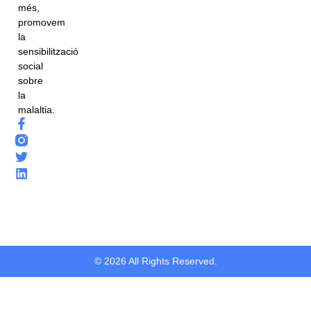
més,
promovem
la
sensibilització
social
sobre
la
malaltia.
© 2026 All Rights Reserved.