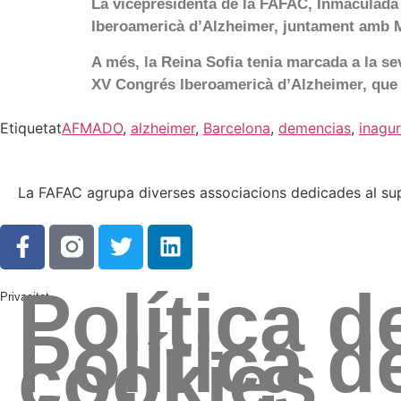
La vicepresidenta de la FAFAC, Inmaculada
Iberoamericà d’Alzheimer, juntament amb M
A més, la Reina Sofia tenia marcada a la se
XV Congrés Iberoamericà d’Alzheimer, que va
Etiquetat
AFMADO
,
alzheimer
,
Barcelona
,
demencias
,
inagu
La FAFAC agrupa diverses associacions dedicades al supo
Política 
Privacitat
Política d
cookies