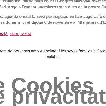
 Fernández, participarà en l’XI Congrés Nacional d’Alzh
ari Àngels Fradera, membres totes dues de la nostra Jun
va agenda oficial la seva participació en la inauguració 
 donar inici el dijous 6 de novembre a l’illa pitiüsa d’E
ració
,
salut
,
social
rt de persones amb Alzheimer i les seves famílies a Catal
malaltia.
de Cookies
e privacitat