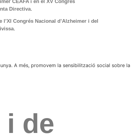
eimer CEAFA i en el XV Congrés
ta Directiva.
de l’XI Congrés Nacional d’Alzheimer i del
ivissa.
unya. A més, promovem la sensibilització social sobre la
 i de