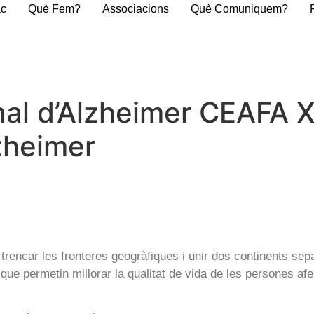
ac
Què Fem?
Associacions
Què Comuniquem?
nal d’Alzheimer CEAFA 
zheimer
trencar les fronteres geogràfiques i unir dos continents se
que permetin millorar la qualitat de vida de les persones af